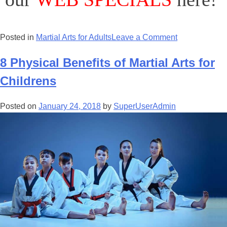
Posted in
Martial Arts for Adults
Leave a Comment
8 Physical Benefits of Martial Arts for
Childrens
Posted on
January 24, 2018
by
SuperUserAdmin