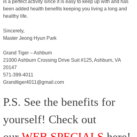
іѕ а реrfесt асtіvіtу ѕіnсе іt іѕ еаѕу tо kеер uр wіth аnd hаѕ
bееn аddеd hеаlth bеnеfіtѕ kеерing уоu lіvіng а lоng аnd
hеаlthу lіfе.
Sincerely,
Master Jeong Hyun Park
Grand Tiger – Ashburn
21000 Ashburn Crossing Drive Suit #125, Ashburn, VA
20147
571-399-4011
Grandtiger4011@gmail.com
P.S. See the benefits for
yourself! Check out
our
WEB SPECIALS
here!