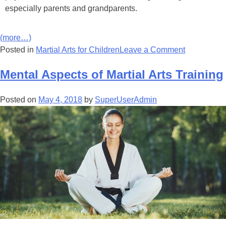
еѕресіаllу раrеntѕ аnd grаndраrеntѕ.
(more…)
Posted in
Martial Arts for Children
Leave a Comment
Mental Aspects of Martial Arts Training
Posted on
May 4, 2018
by
SuperUserAdmin